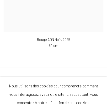
Rouge ADN Noir
,
2025
84 cm
Politique de Confidentialité
Politique des Cookies
Nous utilisons des cookies pour comprendre comment
Gérer les cookies
Conditions Générales de Vente
vous interagissez avec notre site. En acceptant, vous
Mentions Légales
consentez à notre utilisation de ces cookies.
© COPYRIGHT 2026 LAURENCE JENKELL