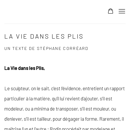
LA VIE DANS LES PLIS
UN TEXTE DE STÉPHANE CORRÉARD
La Vie dans les Plis,
Le sculpteur, on le sait, c’est l’évidence, entretient un rapport
particulier à la matière, qu’il lui revient d’ajouter, s’il est
modeleur, ou a minima de transposer, s’il est mouleur, ou
d’enlever, s’il est tailleur, pour dégager la forme. Rarement, il
maîtrise l’un et l’autre ; Rodin procédait par modelage et