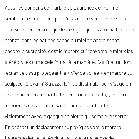
Aussi les bonbons de marbre de Laurence Jenkell me
semblent-ils marquer – pour l’instant – le sommet de son art.
Plus sûrement encore que le plexiglas qui les a vu naître, ou le
bronze, dont les patines cacao ou miel en accroissent
encore la sucrosité, c’est le marbre qui renverse le mieux les
stéréotypes du modèle initial, à la manière, fascinante, dont
l’écran de tissu protégeant la « Vierge voilée » en marbre du
sculpteur Giovanni Strazza, loin de dissimuler son visage en
révèle au contraire parfaitement tous les traits, y compris
intérieurs, cet abandon sans limite qui contraste si
violemment avec la gangue de pierre qui semble l’enserrer.
En opérant un déplacement du plexiglas vers le marbre,
Laurence Jenkell a résolu en artiste le paradoxe de