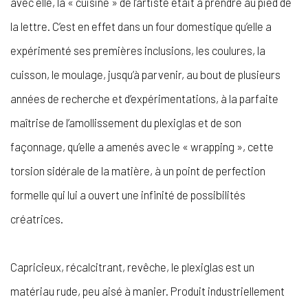
avec elle, la « cuisine » de l’artiste était à prendre au pied de
la lettre. C’est en effet dans un four domestique qu’elle a
expérimenté ses premières inclusions, les coulures, la
cuisson, le moulage, jusqu’à parvenir, au bout de plusieurs
années de recherche et d’expérimentations, à la parfaite
maîtrise de l’amollissement du plexiglas et de son
façonnage, qu’elle a amenés avec le « wrapping », cette
torsion sidérale de la matière, à un point de perfection
formelle qui lui a ouvert une infinité de possibilités
créatrices.
Capricieux, récalcitrant, revêche, le plexiglas est un
matériau rude, peu aisé à manier. Produit industriellement